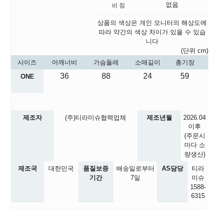
없음
상품의 색상은 개인 모니터의 해상도에
따라 약간의 색상 차이가 있을 수 있습
니다
(단위 cm)
사이즈
어깨너비
가슴둘레
소매길이
총기장
36
88
24
59
ONE
제조자
(주)티라미슈협력업체
제조년월
2026.04
이후
(주문시
마다 소
량생산)
제조국
대한민국
품질보증
배송일로부터
AS담당
티라
기간
7일
미슈
1588-
6315