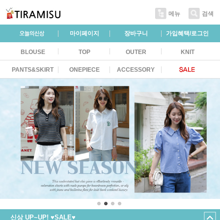
메뉴
검색
마이페이지
장바구니
가입혜택/로그인
BLOUSE
TOP
OUTER
KNIT
PANTS&SKIRT
ONEPIECE
ACCESSORY
신상 UP~UP! ♥SALE♥