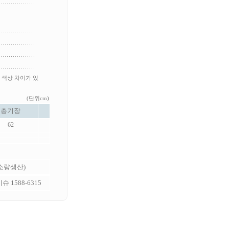
 색상 차이가 있
(단위cm)
총기장
62
 소량생산)
 1588-6315