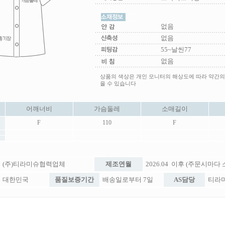
없음
없음
55~날씬77
없음
상품의 색상은 개인 모니터의 해상도에 따라 약간의
을 수 있습니다
어깨너비
가슴둘레
소매길이
F
110
F
(주)티라미슈협력업체
제조연월
2026.04 이후 (주문시마다
대한민국
품질보증기간
배송일로부터 7일
AS담당
티라미슈