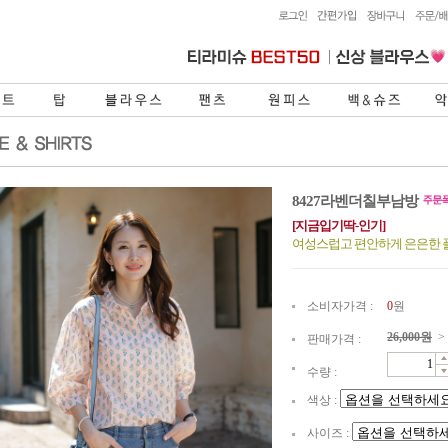
8427라벤더칠부남방
[지금입기딱-인기]
여성스럽고 편안하게 은은한
소비자가격 :
0
원
26,000
원
>
판매가격 :
수량 :
색상 :
사이즈 :