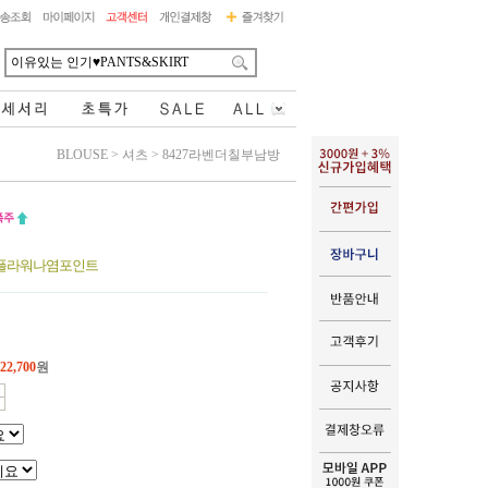
BLOUSE
>
셔츠
>
8427라벤더칠부남방
 플라워나염포인트
22,700
원