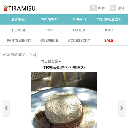
메뉴
검색
마이페이지
장바구니
가입혜택/로그인
BLOUSE
TOP
OUTER
KNIT
PANTS&SKIRT
ONEPIECE
ACCESSORY
ACCESSORY
모자
최근본상품
TR뱅글리본칸칸챙모자