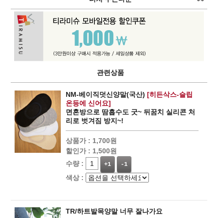
관련상품
NM-베이직덧신양말(국산)
[히든삭스-슬립
온등에 신어요]
면혼방으로 땀흡수도 굿~ 뒤꿈치 실리콘 처
리로 벗겨짐 방지~!
상품가 :
1,700원
할인가 :
1,500원
수량 :
+1
-1
색상 :
TR/하트발목양말 너무 잘나가요