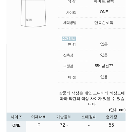
화이트,블랙
ONE
단독손세탁
없음
있음
55~날씬77
없음
상품의 색상은 개인 모니터의 해상도에
따라 약간의 색상 차이가 있을 수 있습
니다
(단위 cm)
사이즈
어깨너비
가슴둘레
소매길이
총기장
F
72~
-
55
ONE