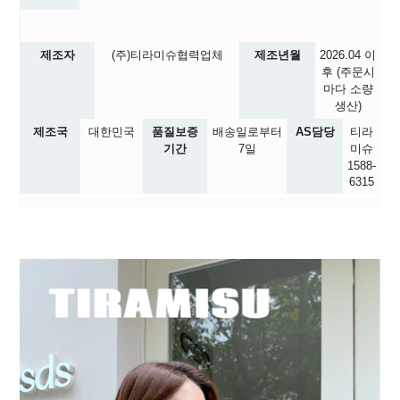
제조자
(주)티라미슈협력업체
제조년월
2026.04
이
후 (주문시
마다 소량
생산)
제조국
대한민국
품질보증
배송일로부터
AS담당
티라
기간
7일
미슈
1588-
6315