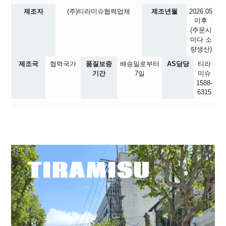
제조자
(주)티라미슈협력업체
제조년월
2026.05
이후
(주문시
마다 소
량생산)
제조국
협력국가
품질보증
배송일로부터
AS담당
티라
기간
7일
미슈
1588-
6315