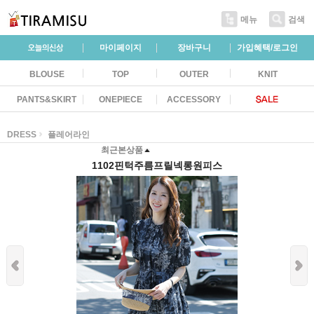
메뉴
검색
마이페이지
장바구니
가입혜택/로그인
BLOUSE
TOP
OUTER
KNIT
PANTS&SKIRT
ONEPIECE
ACCESSORY
DRESS
플레어라인
최근본상품
1102핀턱주름프릴넥롱원피스