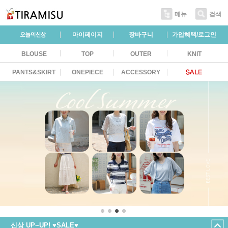
메뉴
검색
마이페이지
장바구니
가입혜택/로그인
BLOUSE
TOP
OUTER
KNIT
PANTS&SKIRT
ONEPIECE
ACCESSORY
신상 UP~UP! ♥SALE♥