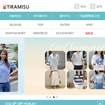
메뉴
검색
마이페이지
장바구니
가입혜택/로그인
BLOUSE
TOP
OUTER
KNIT
PANTS&SKIRT
ONEPIECE
ACCESSORY
신상 UP~UP! ♥SALE♥