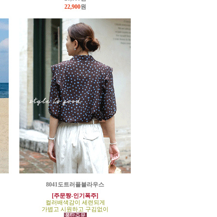
22,900
원
8041도트러플블라우스
[주문짱-인기폭주]
컬러배색감이 세련되게
가볍고 시원하고 구김없이