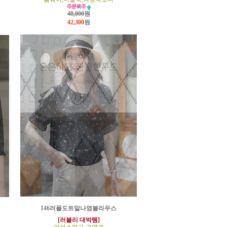
48,000원
42,300
원
146러플도트말나염블라우스
[러블리 대박템]