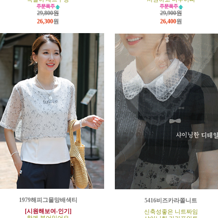
29,800원
29,900원
26,300
원
26,400
원
1979해피그물망배색티
5416비즈카라쫄니트
[시원해보여-인기]
신축성좋은 니트짜임