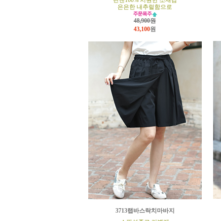
린넨100% 시원한 소재감
은은한 내추럴함으로
48,900원
43,100
원
3713랩바스락치마바지