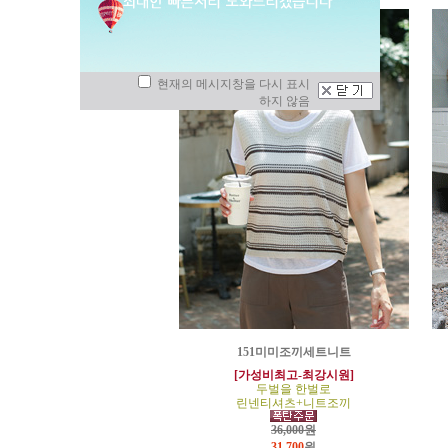
현재의 메시지창을 다시 표시
하지 않음
151미미조끼세트니트
[가성비최고-최강시원]
두벌을 한벌로
린넨티셔츠+니트조끼
36,000원
31,700
원