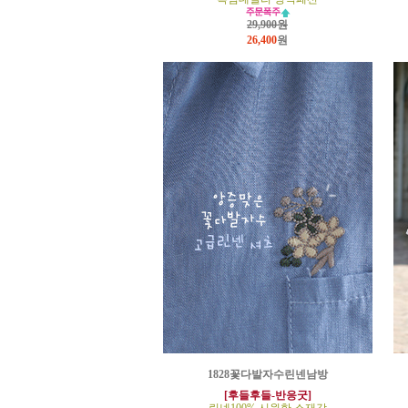
29,900원
26,400
원
1828꽃다발자수린넨남방
[후들후들-반응굿]