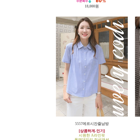
18,000원
5557메르시잔줄남방
[상콤하게-인기]
시원한 A라인핏
폭염데일리 정석패션