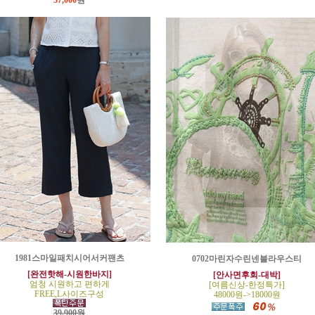
37,000
원
1981스마일패치시어서커팬츠
0702마린자수린넨블라우스티
[완전핫해-시원한바지]
[안사면후회-대박]
엄청 시원하고 편하게
[여름신상-한정특가]
FREE,L사이즈구성
48000원->18000원
39,900원