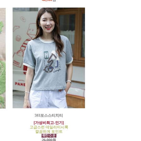
593포스스티치티
[가성비최고-인기]
고급스런 데일리미시룩
깔끔하게 포인트
26,000원