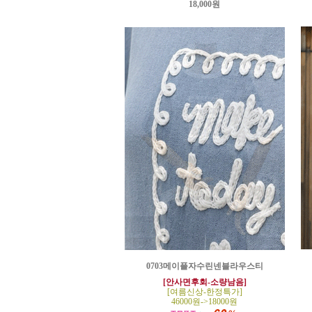
18,000원
0703메이플자수린넨블라우스티
[안사면후회-소량남음]
[여름신상-한정특가]
46000원->18000원