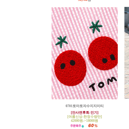
0701토마토자수지지미티
[안사면후회-인기]
[여름신상-한정수량만]
42000원->18000원