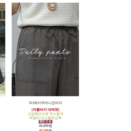
563메이주머니끈바지
[여름바지 대박핏]
고급원단으로 멋스럽게
데일리 미시팬츠강추
46,000원
40,500
원