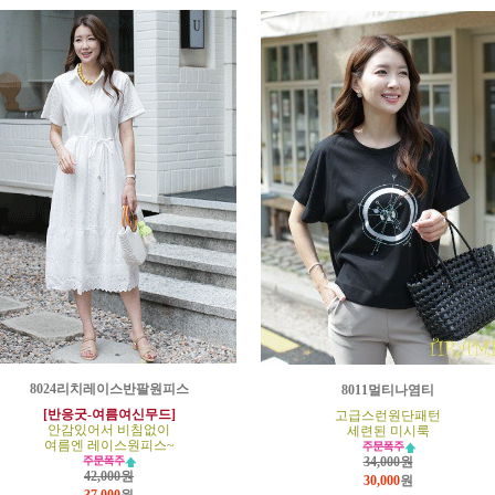
8024리치레이스반팔원피스
8011멀티나염티
[반응굿-여름여신무드]
고급스런원단패턴
안감있어서 비침없이
세련된 미시룩
여름엔 레이스원피스~
34,000원
42,000원
30,000
원