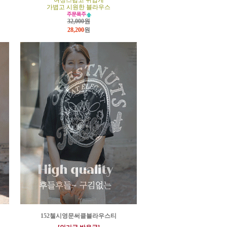
여성스럽고 귀엽게
가볍고 시원한 블라우스
32,000원
28,200
원
152첼시영문써클블라우스티