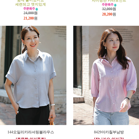
함께 붙어있어요
샤이닝한 카라포인트
세련되고 엣지있게
32,000원
24,000원
28,200
원
21,200
원
144오일리카라셔링블라우스
8429아카칠부남방