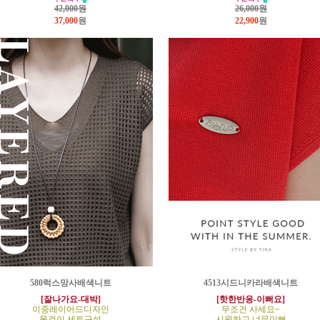
42,000원
26,000원
37,000
원
22,900
원
580럭스망사배색니트
4513시드니카라배색니트
[잘나가요-대박]
[핫한반응-이뻐요]
이중레이어드디자인
무조건 사세요~
목걸이 세트구성
시원하고 너무이뻐