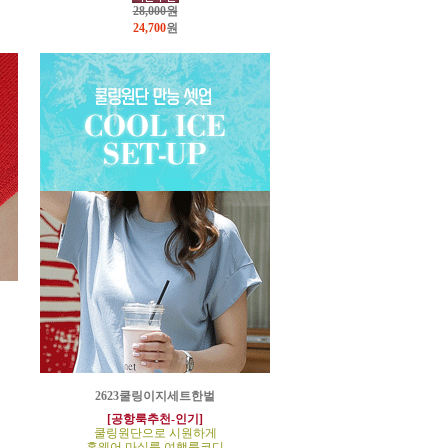
28,000원
24,700
원
2623쿨링이지세트한벌
[공항룩추천-인기]
쿨링원단으로 시원하게
홈웨어,마실룩,여행룩코디