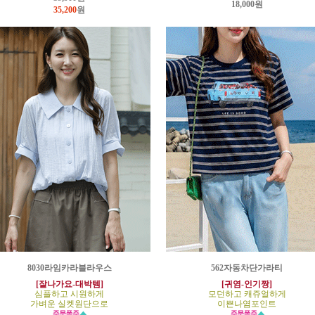
18,000원
35,200
원
8030라임카라블라우스
562자동차단가라티
[잘나가요-대박템]
[귀염-인기짱]
심플하고 시원하게
모던하고 캐쥬얼하게
가벼운 실켓원단으로
이쁜나염포인트