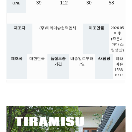
39
112
30
58
ONE
제조자
(주)티라미슈협력업체
제조연월
2026.05
이후
(주문시
마다 소
량생산)
제조국
대한민국
품질보증
배송일로부터
AS담당
티라
기간
7일
미슈
1588-
6315