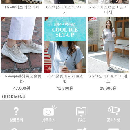
TR-큐빅쪼리슬리퍼
8877캡레이스배색나
604레이스캡소매골지
시
나시
38,300원
24,000원
17,400원
TR-슈슈펀칭통굽운동
2623쿨링이지세트한
2621오케이반바지세
화
벌
트
47,000원
41,800원
29,600원