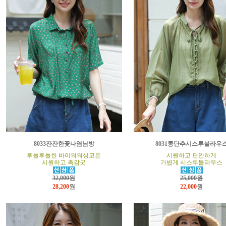
8033잔잔한꽃나염남방
8031콩단추시스루블라우
후들후들한 바이워워싱코튼
시원하고 편안하게
시원하고 촉감굿
가볍게 시스루블라우스
32,000원
25,000원
28,200
원
22,000
원