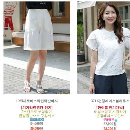
1965제로바스락핀턱반바지
3711펀칭레이스블라우스
[기가막힌원단-인기]
[한여름 인기대박]
5부팬츠로 부담없이
여성스럽고 시원하게
쿨링원단으로 구김제로
펀칭레이스포인트
34,000원
32,000원
30,000
원
28,200
원