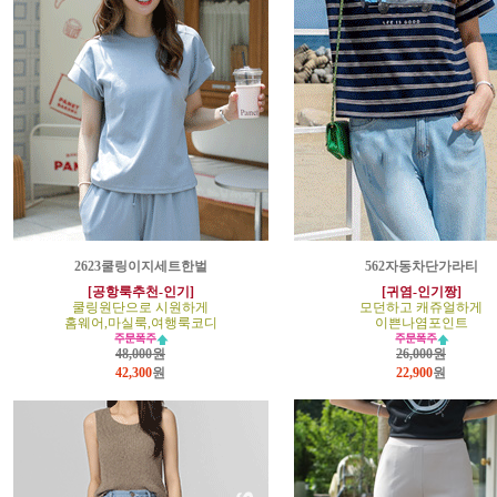
2623쿨링이지세트한벌
562자동차단가라티
[공항룩추천-인기]
[귀염-인기짱]
쿨링원단으로 시원하게
모던하고 캐쥬얼하게
홈웨어,마실룩,여행룩코디
이쁜나염포인트
48,000원
26,000원
42,300
원
22,900
원