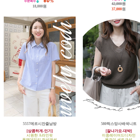
42,000원
18,000원
37,000
원
5557메르시잔줄남방
580럭스망사배색니트
[상콤하게-인기]
[잘나가요-대박]
시원한 A라인핏
이중레이어드디자인
폭염데일리 정석패션
목걸이 세트구성