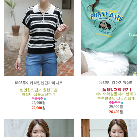
594퍼니강아지워싱티
8005루이카라린넨단가라니트
[놀러갈때딱-인기]
편안한핏감,시원한핏감
바이오워싱돌려서 편해요
핫썸머 심플모던하게
톡톡한원단 고급스럽게
26,000원
29,900원
22,900
원
26,400
원