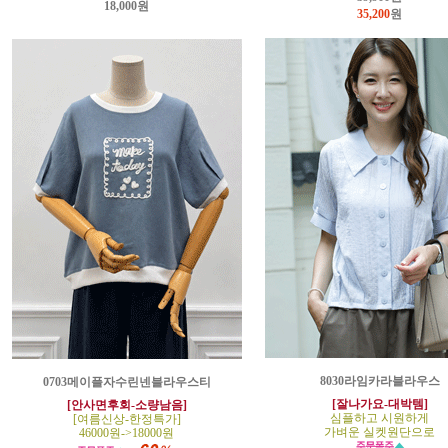
18,000원
35,200
원
8030라임카라블라우스
0703메이플자수린넨블라우스티
[잘나가요-대박템]
[안사면후회-소량남음]
심플하고 시원하게
[여름신상-한정특가]
가벼운 실켓원단으로
46000원->18000원