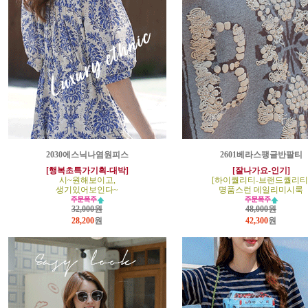
2030에스닉나염원피스
2601베라스팽글반팔티
[행복초특가기획-대박]
[잘나가요-인기]
시~원해보이고,
[하이퀄리티-브랜드퀄리티
생기있어보인다~
명품스런 데일리미시룩
32,000원
48,000원
28,200
원
42,300
원