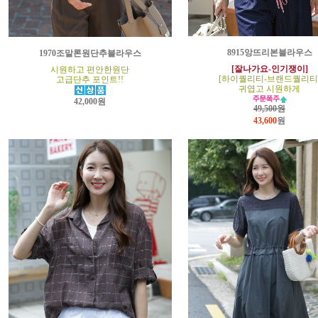
8915앙뜨리본블라우스
1970조말론원단추블라우스
[잘나가요-인기쟁이]
시원하고 편안한원단
[하이퀄리티-브랜드퀄리티
고급단추 포인트!!
귀엽고 시원하게
42,000원
49,500원
43,600
원