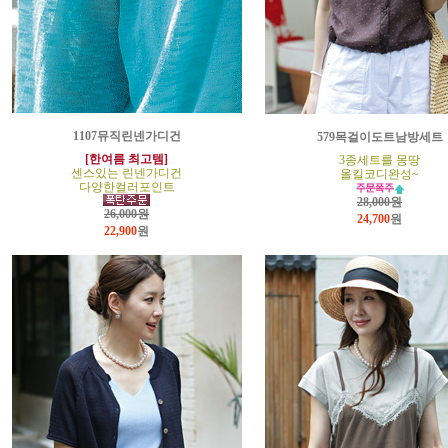
1107뮤직린넨가디건
579목걸이도트남방세트
[한여름 최고템]
3종세트를 몽땅
센스있는 린넨가디건
올킬코디완성~
다양한컬러포인트
28,000원
26,000원
24,700
원
22,900
원