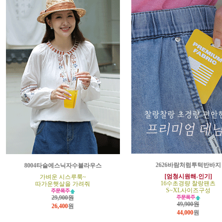
2626바람처럼투턱반바지
8004타슬에스닉자수블라우스
[엄청시원해-인기]
가벼운 시스루룩~
16수초경량 찰랑팬츠
따가운햇살을 가려줘
S~XL사이즈구성
29,900원
49,900원
26,400
원
44,000
원