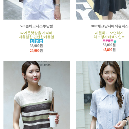
578큰체크시스루남방
2003체크망사배색원피스
따가운햇살을 가리며
시원하고 모던하게
내츄럴한 편안한캐쥬얼
체크망사배색포인트
52,000원
33,900원
45,800
원
29,900
원