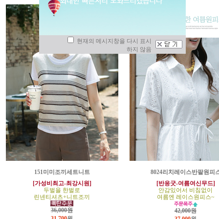
현재의 메시지창을 다시 표시
하지 않음
151미미조끼세트니트
8024리치레이스반팔원피
[가성비최고-최강시원]
[반응굿-여름여신무드]
두벌을 한벌로
안감있어서 비침없이
린넨티셔츠+니트조끼
여름엔 레이스원피스~
36,000원
42,000원
31,700
원