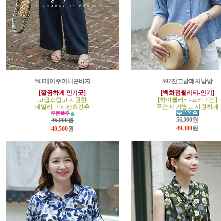
563메이주머니끈바지
597잔고방패치남방
[깔끔하게 인기굿]
[백화점퀄리티-인기]
고급스럽고 시원한
[하이퀄리티-프리미엄]
데일리 미시팬츠강추
폭염에 가볍고 시원하게
56,000원
46,000원
49,300
원
40,500
원