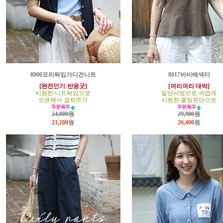
8000프리짜임가디건니트
8017바비배색티
[완전인기-반응굿]
[여리여리 대박]
시원한 니트짜임으로
밑단셔링으로 귀엽게
오픈해서 걸쳐주기
시원한 쿨링원단으로
24,000원
29,900원
21,200
원
26,400
원