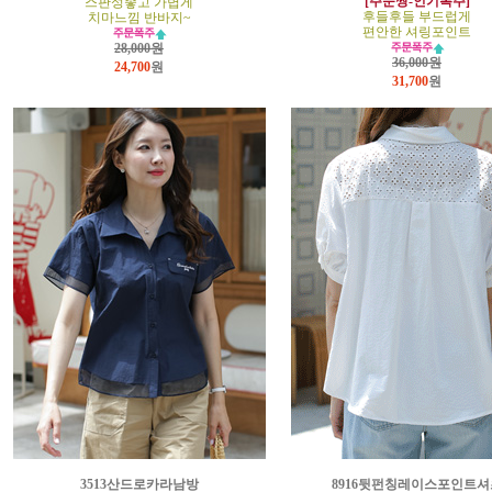
[주문짱-인기폭주]
스판성좋고 가볍게
후들후들 부드럽게
치마느낌 반바지~
편안한 셔링포인트
28,000원
36,000원
24,700
원
31,700
원
3513산드로카라남방
8916뒷펀칭레이스포인트셔