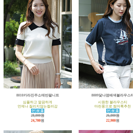
8010카라진주소매반팔니트
8009닻나염배색블라우스
심플하고 깔끔하게
시원한 블라우스티
언제나 질리지않는컬러감
마린풍으로 썸머룩추천
28,000원
26,000원
24,700
원
22,900
원