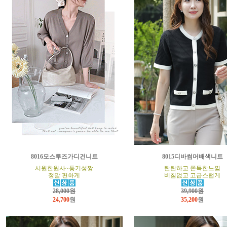
8016모스루즈가디건니트
8015디바썸머배색니트
시원한원사~통기성짱
탄탄하고 쫀득한느낌
정말 편하게
비침없고 고급스럽게
28,000원
39,900원
24,700
원
35,200
원