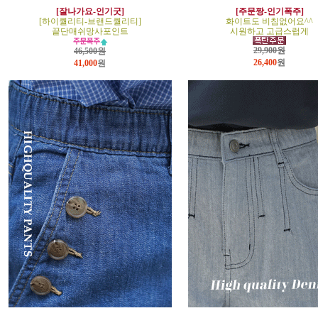
[잘나가요-인기굿]
[주문짱-인기폭주]
[하이퀄리티-브랜드퀄리티]
화이트도 비침없어요^^
끝단매쉬망사포인트
시원하고 고급스럽게
29,900원
46,500원
26,400
원
41,000
원