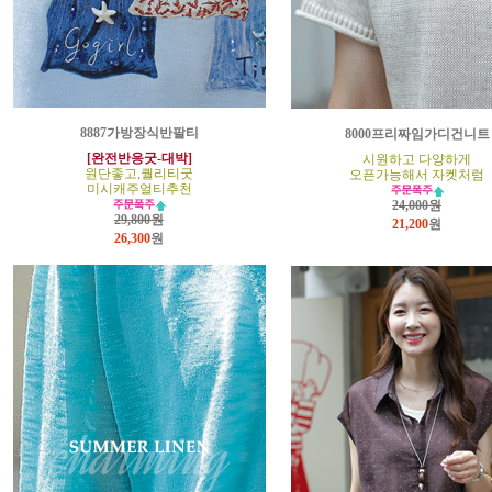
8887가방장식반팔티
8000프리짜임가디건니트
[완전반응굿-대박]
시원하고 다양하게
원단좋고,퀄리티굿
오픈가능해서 자켓처럼
미시캐주얼티추천
24,000원
29,800원
21,200
원
26,300
원