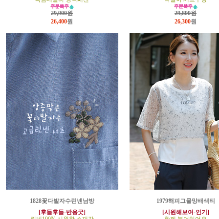
29,900원
29,800원
26,400
원
26,300
원
1828꽃다발자수린넨남방
1979해피그물망배색티
[후들후들-반응굿]
[시원해보여-인기]