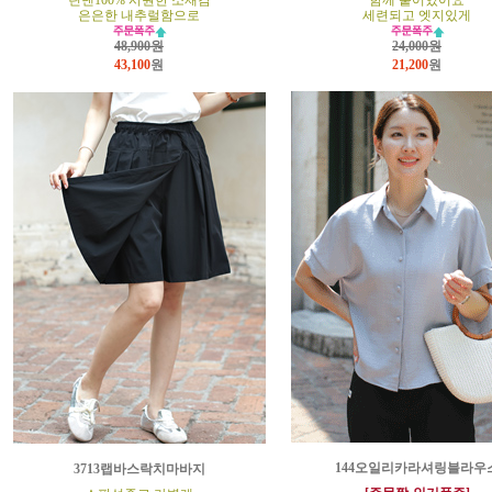
린넨100% 시원한 소재감
함께 붙어있어요
은은한 내추럴함으로
세련되고 엣지있게
48,900원
24,000원
43,100
원
21,200
원
144오일리카라셔링블라우
3713랩바스락치마바지