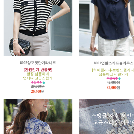
8002양포켓단가라니트
8001언발스카프블라우스
[완전인기-반응굿]
[하이퀄리티-브랜드퀄리티
깔끔 심플하게
심플하고 세련되게
언제나 고급스럽게
42,000원
29,900원
37,000
원
26,400
원