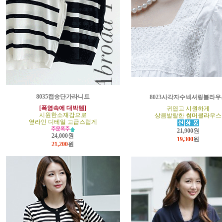
8035캡송단가라니트
8023사각자수넥셔링블라우
[폭염속에 대박템]
귀엽고 시원하게
시원한소재감으로
상큼발랄한 썸머블라우스
옆라인 디테일 고급스럽게
21,900원
24,000원
19,300
원
21,200
원