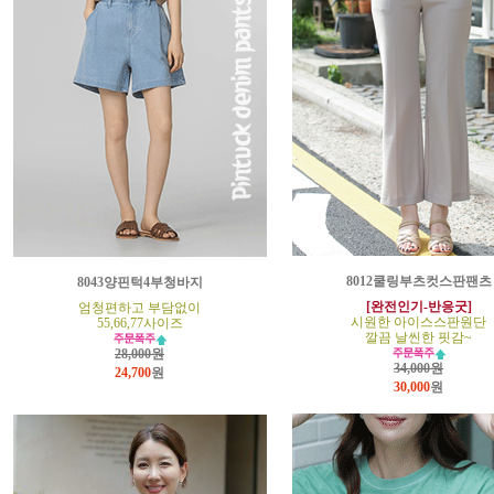
8012쿨링부츠컷스판팬츠
8043양핀턱4부청바지
[완전인기-반응굿]
엄청편하고 부담없이
시원한 아이스스판원단
55,66,77사이즈
깔끔 날씬한 핏감~
28,000원
34,000원
24,700
원
30,000
원