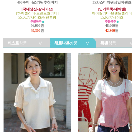
468주머니쓰리단추청바지
3533스티치워싱일자팬츠
[국내생산-잘나가요]
[인기쭉쭉-대박템]
[하이퀄리티-브랜드퀄리티]
[하이퀄리티-브랜드퀄리티
55,66,77사이즈/린넨혼방
55,66,77사이즈
56,000원
48,000원
49,300
원
42,300
원