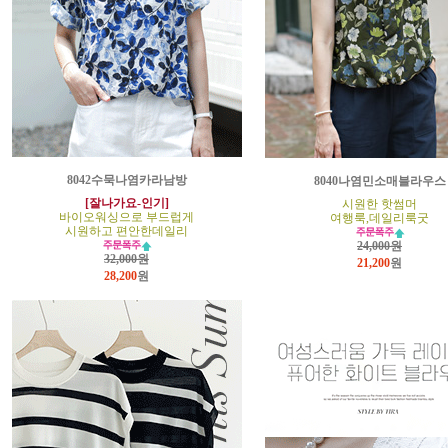
8042수묵나염카라남방
8040나염민소매블라우스
[잘나가요-인기]
시원한 핫썸머
바이오워싱으로 부드럽게
여행룩,데일리룩굿
시원하고 편안한데일리
24,000원
32,000원
21,200
원
28,200
원