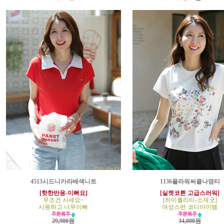
4513시드니카라배색니트
1136플라워써클나염티
[핫한반응-이뻐요]
[실켓코튼 고급스러워]
무조건 사세요~
[하이퀄리티-소재굿]
시원하고 너무이뻐
여성스런 코디아이템
29,900원
34,000원