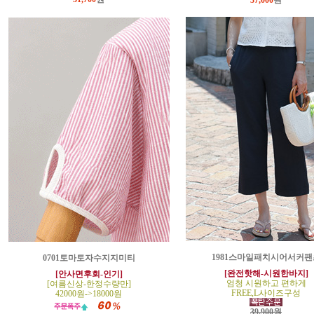
37,000
원
1981스마일패치시어서커팬
0701토마토자수지지미티
[완전핫해-시원한바지]
[안사면후회-인기]
엄청 시원하고 편하게
[여름신상-한정수량만]
FREE,L사이즈구성
42000원->18000원
39,900원