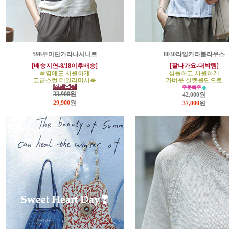
598루미단가라나시니트
8030라임카라블라우스
[배송지연-8/18이후배송]
[잘나가요-대박템]
폭염에도 시원하게
심플하고 시원하게
고급스런 데일리미시룩
가벼운 실켓원단으로
33,900원
42,000원
29,900
원
37,000
원