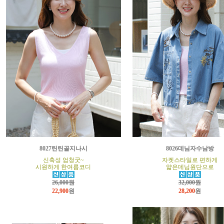
8027틴틴골지나시
8026데님자수남방
신축성 엄청굿~
자켓스타일로 편하게
시원하게 한여름코디
얇은데님원단으로
26,000원
32,000원
22,900
원
28,200
원