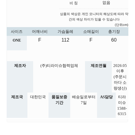
없음
상품의 색상은 개인 모니터의 해상도에 따라 약
간의 색상 차이가 있을 수 있습니다
(단위cm)
사이즈
어깨너비
가슴둘레
소매길이
총기장
F
112
F
60
ONE
제조자
(주)티라미슈협력업체
제조연월
2026.05
이후
(주문시
마다 소
량생산)
제조국
대한민국
품질보증
배송일로부터
AS담당
티라
기간
7일
미슈
1588-
6315