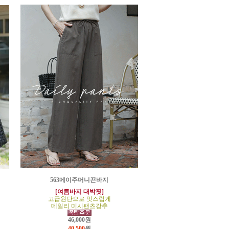
563메이주머니끈바지
[여름바지 대박핏]
고급원단으로 멋스럽게
데일리 미시팬츠강추
46,000원
40,500
원