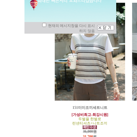
현재의 메시지창을 다시 표시
하지 않음
151미미조끼세트니트
[가성비최고-최강시원]
두벌을 한벌로
린넨티셔츠+니트조끼
36,000원
31,700
원