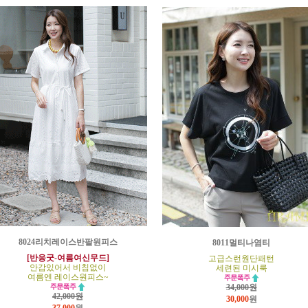
8024리치레이스반팔원피스
8011멀티나염티
[반응굿-여름여신무드]
고급스런원단패턴
안감있어서 비침없이
세련된 미시룩
여름엔 레이스원피스~
34,000원
42,000원
30,000
원