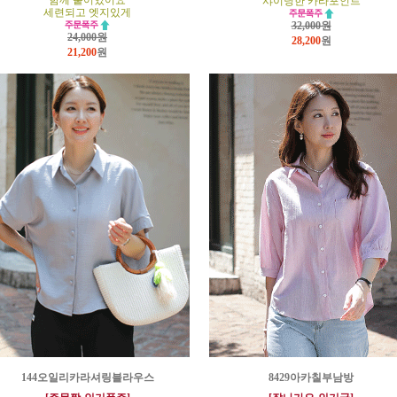
함께 붙어있어요
샤이닝한 카라포인트
세련되고 엣지있게
32,000원
24,000원
28,200
원
21,200
원
144오일리카라셔링블라우스
8429아카칠부남방