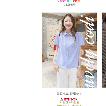
18,000원
5557메르시잔줄남방
[상콤하게-인기]
시원한 A라인핏
폭염데일리 정석패션