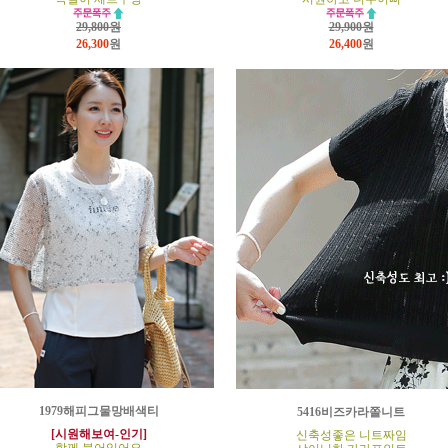
29,800원
29,900원
26,300
원
26,400
원
1979해피그물망배색티
5416비즈카라쫄니트
[시원해보여-인기]
신축성좋은 니트짜임