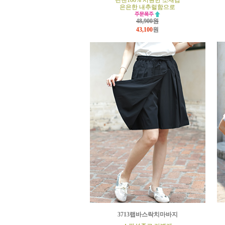
린넨100% 시원한 소재감
은은한 내추럴함으로
48,900원
43,100
원
3713랩바스락치마바지