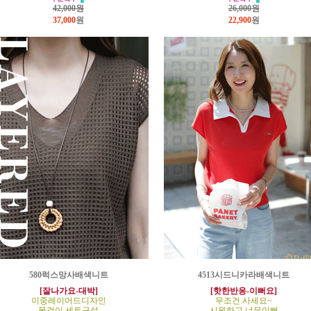
42,000원
26,000원
37,000
원
22,900
원
580럭스망사배색니트
4513시드니카라배색니트
[잘나가요-대박]
[핫한반응-이뻐요]
이중레이어드디자인
무조건 사세요~
목걸이 세트구성
시원하고 너무이뻐