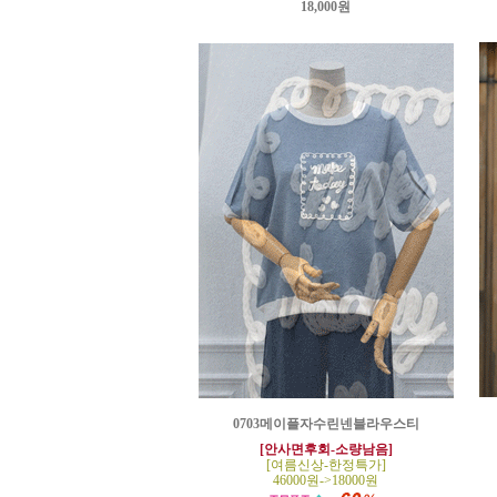
18,000원
0703메이플자수린넨블라우스티
[안사면후회-소량남음]
[여름신상-한정특가]
46000원->18000원