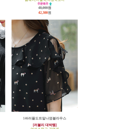
48,000원
42,300
원
146러플도트말나염블라우스
[러블리 대박템]