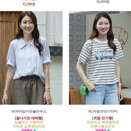
18,000원
35,200
원
8030라임카라블라우스
562자동차단가라티
[잘나가요-대박템]
[귀염-인기짱]
심플하고 시원하게
모던하고 캐쥬얼하게
가벼운 실켓원단으로
이쁜나염포인트