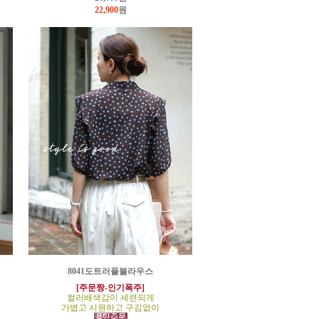
22,900
원
8041도트러플블라우스
[주문짱-인기폭주]
컬러배색감이 세련되게
가볍고 시원하고 구김없이