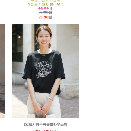
여성스럽고 귀엽게
가볍고 시원한 블라우스
32,000원
28,200
원
152첼시영문써클블라우스티