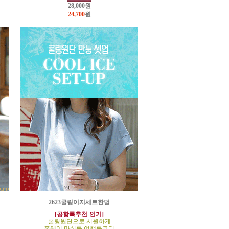
28,000원
24,700
원
2623쿨링이지세트한벌
[공항룩추천-인기]
쿨링원단으로 시원하게
홈웨어,마실룩,여행룩코디