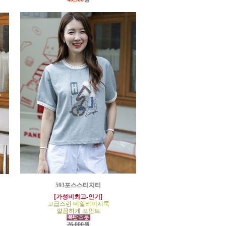
593포스스티치티
[가성비최고-인기]
고급스런 데일리미시룩
깔끔하게 포인트
26,000원