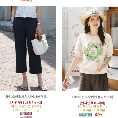
37,000
원
1981스마일패치시어서커팬츠
0702마린자수린넨블라우스티
[완전핫해-시원한바지]
[안사면후회-대박]
엄청 시원하고 편하게
[여름신상-한정특가]
FREE,L사이즈구성
48000원->18000원
39,900원