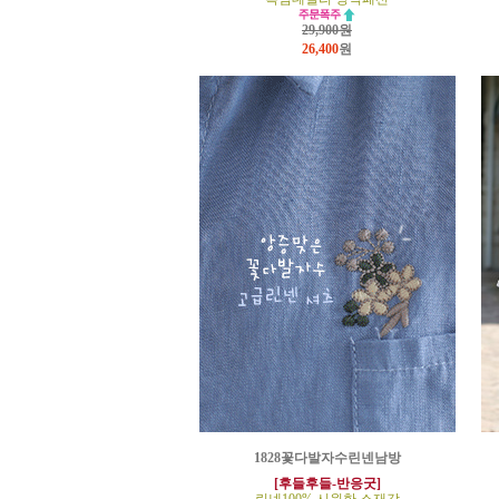
29,900원
26,400
원
1828꽃다발자수린넨남방
[후들후들-반응굿]