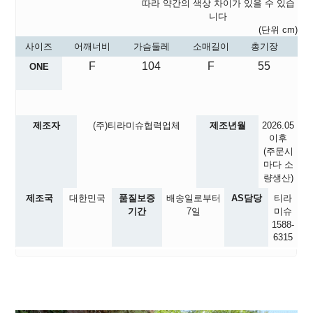
따라 약간의 색상 차이가 있을 수 있습
니다
(단위 cm)
사이즈
어깨너비
가슴둘레
소매길이
총기장
F
104
F
55
ONE
제조자
(주)티라미슈협력업체
제조년월
2026.05
이후
(주문시
마다 소
량생산)
제조국
대한민국
품질보증
배송일로부터
AS담당
티라
기간
7일
미슈
1588-
6315