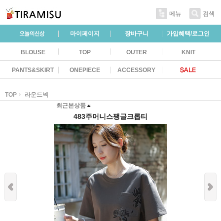
메뉴
검색
마이페이지
장바구니
가입혜택/로그인
BLOUSE
TOP
OUTER
KNIT
PANTS&SKIRT
ONEPIECE
ACCESSORY
TOP
라운드넥
최근본상품
483주머니스팽글크롭티