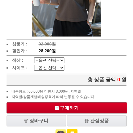
상품가 :
32,000원
할인가 :
28,200원
색상 :
사이즈 :
총 상품 금액
0
원
배송정보 : 60,000원 미만시 3,000원,
지역별
지역별/상품개별배송정책에 따라 변동될 수 있습니다
구매하기
장바구니
관심상품