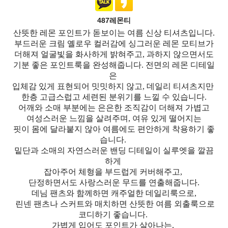
487레몬티
산뜻한 레몬 포인트가 돋보이는 여름 신상 티셔츠입니다.
부드러운 크림 옐로우 컬러감에 싱그러운 레몬 모티브가
더해져 얼굴빛을 화사하게 밝혀주고, 과하지 않으면서도
기분 좋은 포인트룩을 완성해줍니다. 전면의 레몬 디테일
은
입체감 있게 표현되어 밋밋하지 않고, 데일리 티셔츠지만
한층 고급스럽고 세련된 분위기를 느낄 수 있습니다.
어깨와 소매 부분에는 은은한 조직감이 더해져 가볍고
여성스러운 느낌을 살려주며, 여유 있게 떨어지는
핏이 몸에 달라붙지 않아 여름에도 편안하게 착용하기 좋
습니다.
밑단과 소매의 자연스러운 밴딩 디테일이 실루엣을 깔끔
하게
잡아주어 체형을 부드럽게 커버해주고,
단정하면서도 사랑스러운 무드를 연출해줍니다.
데님 팬츠와 함께하면 캐주얼한 데일리룩으로,
린넨 팬츠나 스커트와 매치하면 산뜻한 여름 외출룩으로
코디하기 좋습니다.
가볍게 입어도 포인트가 살아나는,