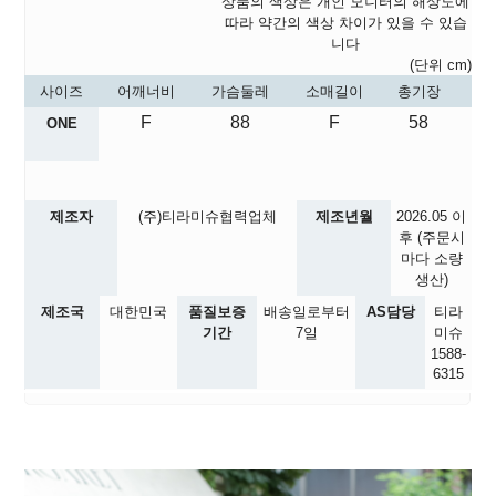
상품의 색상은 개인 모니터의 해상도에
따라 약간의 색상 차이가 있을 수 있습
니다
(단위 cm)
사이즈
어깨너비
가슴둘레
소매길이
총기장
F
88
F
58
ONE
제조자
(주)티라미슈협력업체
제조년월
2026.05
이
후 (주문시
마다 소량
생산)
제조국
대한민국
품질보증
배송일로부터
AS담당
티라
기간
7일
미슈
1588-
6315