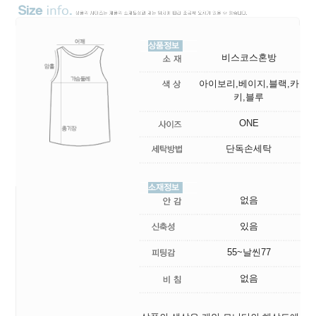
비스코스혼방
아이보리,베이지,블랙,카
키,블루
ONE
단독손세탁
없음
있음
55~날씬77
없음