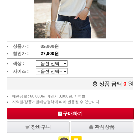
상품가 :
32,000원
할인가 :
27,900원
색상 :
사이즈 :
총 상품 금액
0
원
배송정보 : 60,000원 미만시 3,000원,
지역별
지역별/상품개별배송정책에 따라 변동될 수 있습니다
구매하기
장바구니
관심상품