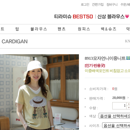
KN
8913모자언니이중니트
[인기-반응굿]
이중배색포인트 비침없고 소
소비자가격 :
0
원
28,000
원
>
판매가격 :
수량 :
색상 :
사이즈 :