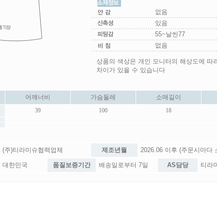
없음
있음
55~날씬77
없음
상품의 색상은 개인 모니터의 해상도에 따
차이가 있을 수 있습니다
어깨너비
가슴둘레
소매길이
39
100
18
(주)티라미슈협력업체
제조년월
2026.06 이후 (주문시마다
대한민국
품질보증기간
배송일로부터 7일
AS담당
티라미슈