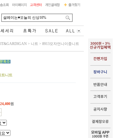
IT&GARDIGAN
>
니트
>
8913모자언니이중니트
프트니트
24,400
원