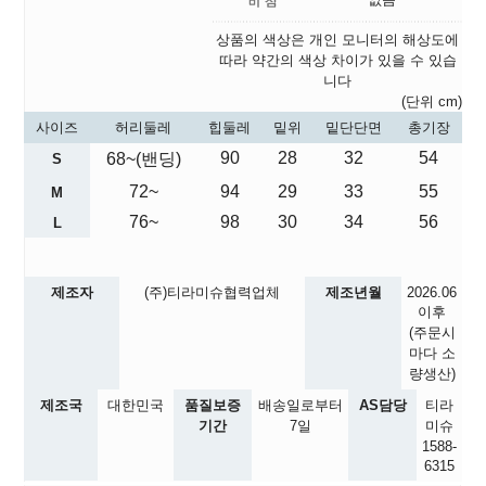
상품의 색상은 개인 모니터의 해상도에
따라 약간의 색상 차이가 있을 수 있습
니다
(단위 cm)
사이즈
허리둘레
힙둘레
밑위
밑단단면
총기장
90
28
32
54
68~(밴딩)
S
72~
94
29
33
55
M
76~
98
30
34
56
L
제조자
(주)티라미슈협력업체
제조년월
2026.06
이후
(주문시
마다 소
량생산)
제조국
대한민국
품질보증
배송일로부터
AS담당
티라
기간
7일
미슈
1588-
6315