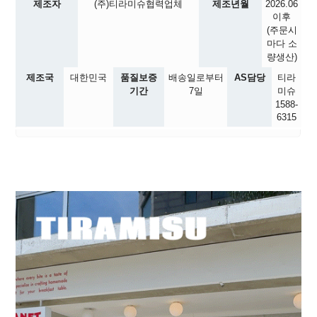
제조자
(주)티라미슈협력업체
제조년월
2026.06
이후
(주문시
마다 소
량생산)
제조국
대한민국
품질보증
배송일로부터
AS담당
티라
기간
7일
미슈
1588-
6315