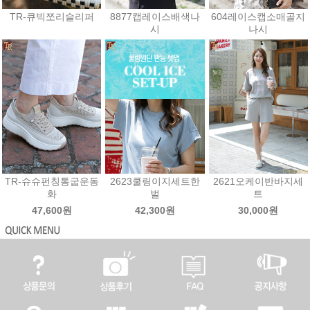
TR-큐빅쪼리슬리퍼
8877캡레이스배색나
604레이스캡소매골지
시
나시
38,800원
24,000원
17,600원
TR-슈슈펀칭통굽운동
2623쿨링이지세트한
2621오케이반바지세
화
벌
트
47,600원
42,300원
30,000원