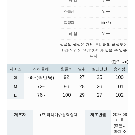
없음
있음
55~77
없음
상품의 색상은 개인 모니터의 해상도에
따라 약간의 색상 차이가 있을 수 있습
니다
(단위 cm)
사이즈
허리둘레
힙둘레
밑위
밑단단면
총기장
92
27
25
100
68~(속밴딩)
S
72~
96
28
26
101
M
76~
100
29
27
102
L
제조자
(주)티라미슈협력업체
제조년월
2026.06
이후
(주문시
마다 소