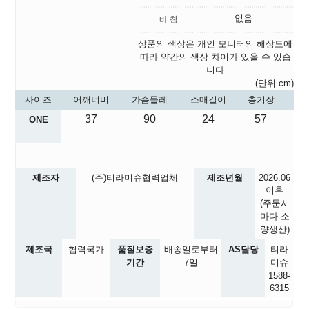
없음
상품의 색상은 개인 모니터의 해상도에
따라 약간의 색상 차이가 있을 수 있습
니다
(단위 cm)
사이즈
어깨너비
가슴둘레
소매길이
총기장
37
90
24
57
ONE
제조자
(주)티라미슈협력업체
제조년월
2026.06
이후
(주문시
마다 소
량생산)
제조국
협력국가
품질보증
배송일로부터
AS담당
티라
기간
7일
미슈
1588-
6315