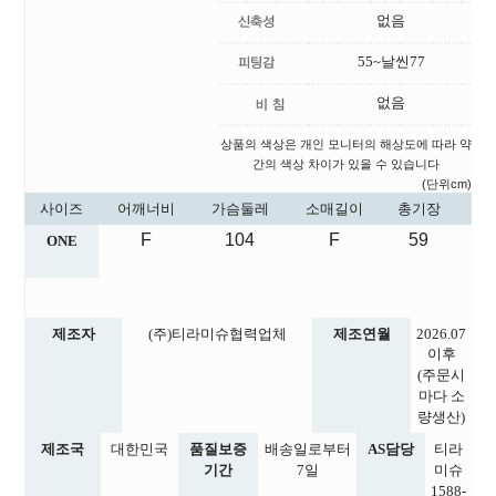
없음
55~날씬77
없음
상품의 색상은 개인 모니터의 해상도에 따라 약
간의 색상 차이가 있을 수 있습니다
(단위cm)
사이즈
어깨너비
가슴둘레
소매길이
총기장
F
104
F
59
ONE
제조자
(주)티라미슈협력업체
제조연월
2026.07
이후
(주문시
마다 소
량생산)
제조국
대한민국
품질보증
배송일로부터
AS담당
티라
기간
7일
미슈
1588-