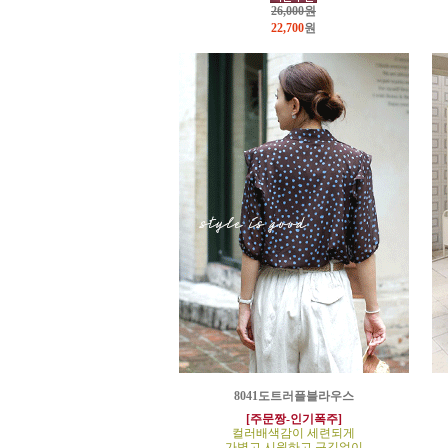
26,000원
22,700
원
8041도트러플블라우스
[주문짱-인기폭주]
컬러배색감이 세련되게
가볍고 시원하고 구김없이