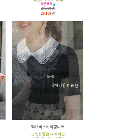
29,900원
26,100
원
5416비즈카라쫄니트
신축성좋은 니트짜임