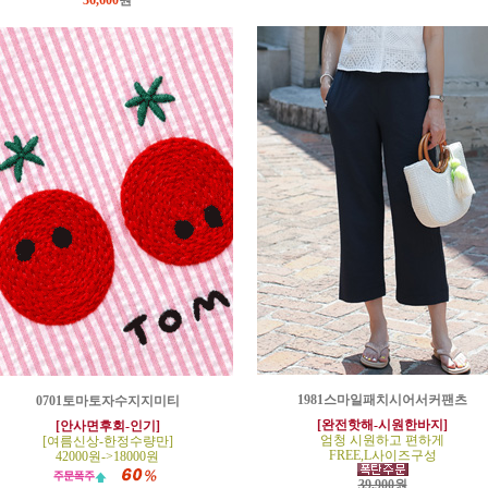
36,600
원
1981스마일패치시어서커팬츠
0701토마토자수지지미티
[완전핫해-시원한바지]
[안사면후회-인기]
엄청 시원하고 편하게
[여름신상-한정수량만]
FREE,L사이즈구성
42000원->18000원
39,900원