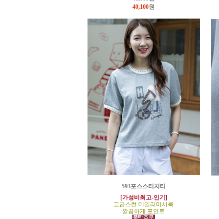
40,100
원
593포스스티치티
[가성비최고-인기]
고급스런 데일리미시룩
깔끔하게 포인트