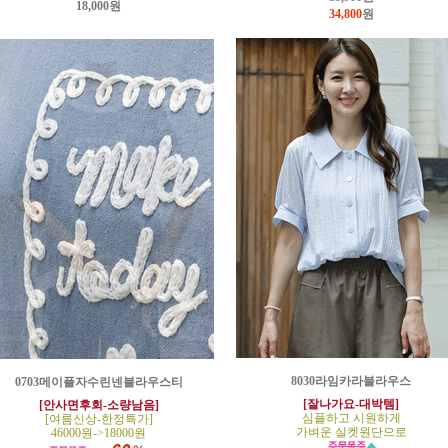
18,000원
34,800
원
8030라임카라블라우스
0703메이플자수린넨블라우스티
[잘나가요-대박템]
[안사면후회-소량남음]
심플하고 시원하게
[여름신상-한정특가]
가벼운 실켓원단으로
46000원->18000원