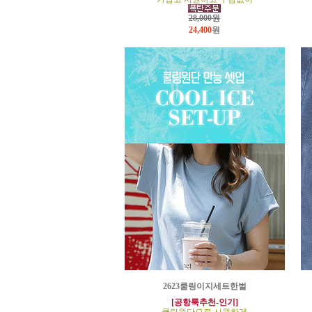
28,000원
24,400
원
2623쿨링이지세트한벌
[공항룩추천-인기]