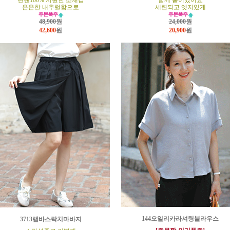
린넨100% 시원한 소재감
함께 붙어있어요
은은한 내추럴함으로
세련되고 엣지있게
48,900원
24,000원
42,600
원
20,900
원
144오일리카라셔링블라우스
3713랩바스락치마바지