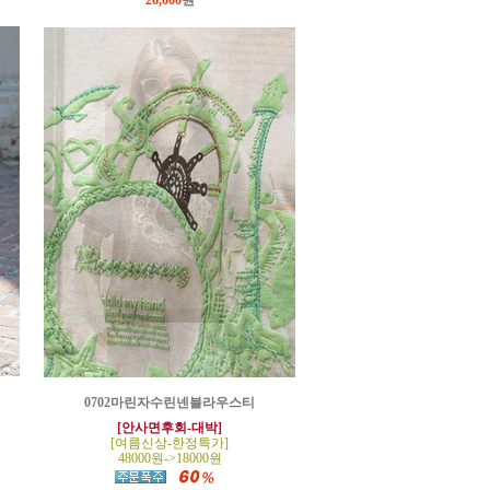
26,000
원
0702마린자수린넨블라우스티
[안사면후회-대박]
[여름신상-한정특가]
48000원->18000원