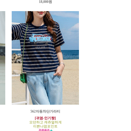
18,000원
562자동차단가라티
[귀염-인기짱]
모던하고 캐쥬얼하게
이쁜나염포인트