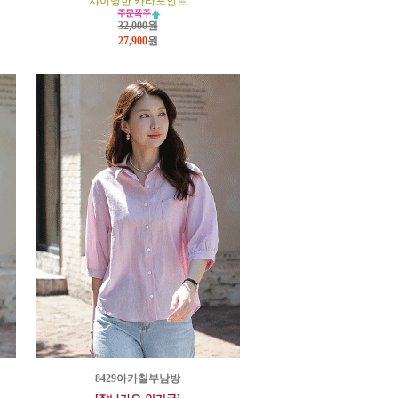
샤이닝한 카라포인트
32,000원
27,900
원
8429아카칠부남방