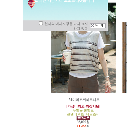
현재의 메시지창을 다시 표시
하지 않음
151미미조끼세트니트
[가성비최고-최강시원]
두벌을 한벌로
린넨티셔츠+니트조끼
36,000원
31,400
원