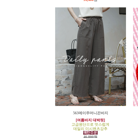
563메이주머니끈바지
[여름바지 대박핏]
고급원단으로 멋스럽게
데일리 미시팬츠강추
46,000원