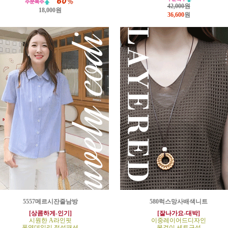
42,000원
18,000원
36,600
원
5557메르시잔줄남방
580럭스망사배색니트
[상콤하게-인기]
[잘나가요-대박]
시원한 A라인핏
이중레이어드디자인
폭염데일리 정석패션
목걸이 세트구성