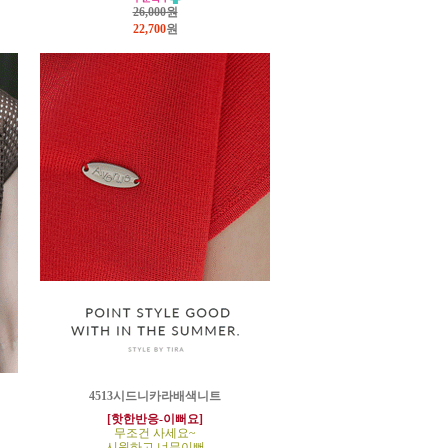
26,000원
22,700
원
4513시드니카라배색니트
[핫한반응-이뻐요]
무조건 사세요~
시원하고 너무이뻐