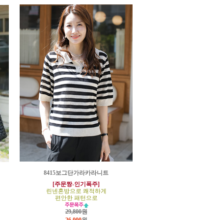
8415보그단가라카라니트
[주문짱-인기폭주]
린넨혼방으로 쾌적하게
편안한 패턴으로
29,800원