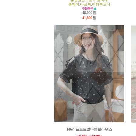
쿨링원단으로 시원하게
홈웨어,마실룩,여행룩코디
48,000원
41,800
원
146러플도트말나염블라우스