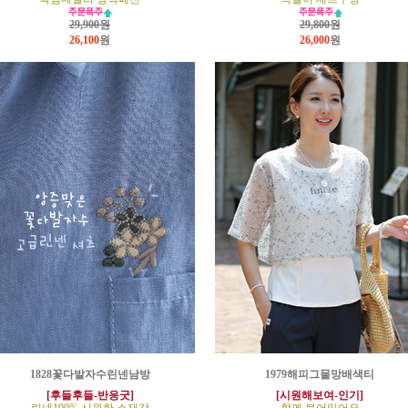
29,900원
29,800원
26,100
원
26,000
원
1828꽃다발자수린넨남방
1979해피그물망배색티
[후들후들-반응굿]
[시원해보여-인기]