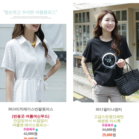
8024리치레이스반팔원피스
8011멀티나염티
[반응굿-여름여신무드]
고급스런원단패턴
안감있어서 비침없이
세련된 미시룩
여름엔 레이스원피스~
34,000원
42,000원
29,600
원