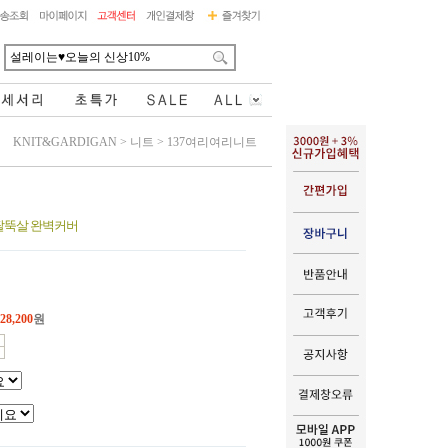
KNIT&GARDIGAN
>
니트
>
137여리여리니트
팔뚝살 완벽커버
28,200
원