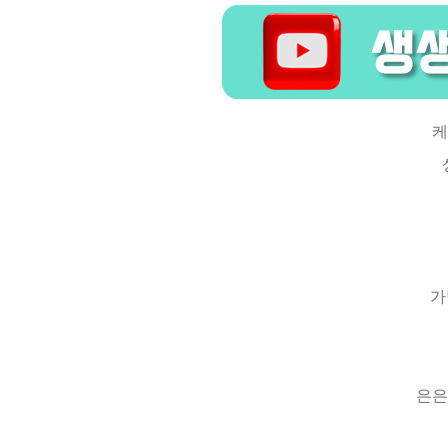
케
가
은은