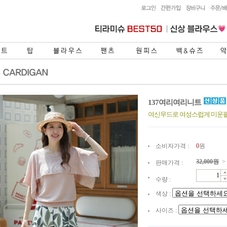
137여리여리니트
여신무드로 여성스럽게 미운
소비자가격 :
0
원
32,000
원
>
판매가격 :
수량 :
색상 :
사이즈 :