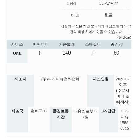
55~날씬77
없음
상품의 색상은 개인 모니터의 해상도에 따라 약
간의 색상 차이가 있을 수 있습니다
(단위cm)
사이즈
어깨너비
가슴둘레
소매길이
총기장
F
140
F
60
ONE
제조자
(주)티라미슈협력업체
제조연월
2026.07
이후
(주문시
마다 소
량생산)
제조국
협력국가
품질보증
배송일로부터
AS담당
티라
기간
7일
미슈
1588-
6315