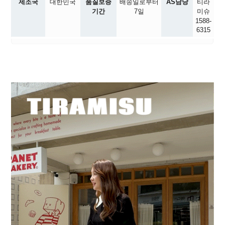
제조국
대한민국
품질보증
배송일로부터
AS담당
티라
기간
7일
미슈
1588-
6315