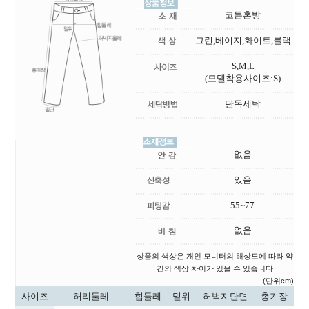
코튼혼방
그린,베이지,화이트,블랙
S,M,L
(모델착용사이즈:S)
단독세탁
없음
있음
55~77
없음
상품의 색상은 개인 모니터의 해상도에 따라 약
간의 색상 차이가 있을 수 있습니다
(단위cm)
사이즈
허리둘레
힙둘레
밑위
허벅지단면
총기장