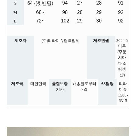
94
27
28
91
64~(뒷밴딩)
S
68~
98
28
29
92
M
72~
102
29
30
92
L
제조자
(주)티라미슈협력업체
제조연월
2024.5
이후
(주문
시마
다 소
량생
산)
제조국
대한민국
품질보증
배송일로부터
AS담당
티라
기간
7일
미슈
1588-
6315