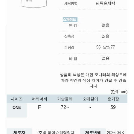
단독손세탁
없음
있음
55~날씬77
없음
상품의 색상은 개인 모니터의 해상도에
따라 약간의 색상 차이가 있을 수 있습
니다
(단위 cm)
사이즈
어깨너비
가슴둘레
소매길이
총기장
F
72~
-
59
ONE
제조자
(주)티라미슈협력업체
제조년월
2026.04
이